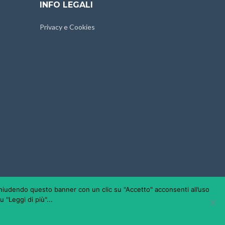
INFO LEGALI
Privacy e Cookies
. Chiudendo questo banner con un clic su "Accetto" acconsenti all’uso
 "Leggi di più"...
420014 - REA: TO-924268