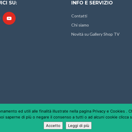
ICI SU:
INFO E SERVIZIO
Contatti
Chi siamo
Novità su Gallery Shop TV
ionamento ed utili alle finalità illustrate nella pagina Privacy e Cookies 
oi saperne di più o negare il consenso a tutti o ad alcuni cookie clicca su
OTTO E GESTITO DA VIDEODIGITALPIXEL DI SAPINO SERGIO - PARTITA IVA: 07785
Accetto
Leggi di più
PROJECT:
VIDEODIGITALPIXEL