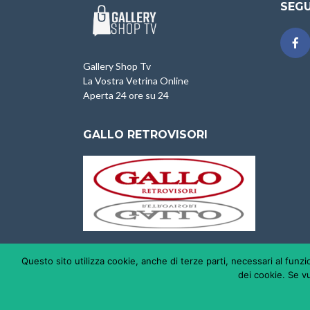
SEGU
Gallery Shop Tv
La Vostra Vetrina Online
Aperta 24 ore su 24
GALLO RETROVISORI
Questo sito utilizza cookie, anche di terze parti, necessari al funz
dei cookie. Se vu
GALLERY SHOP TV È PROD