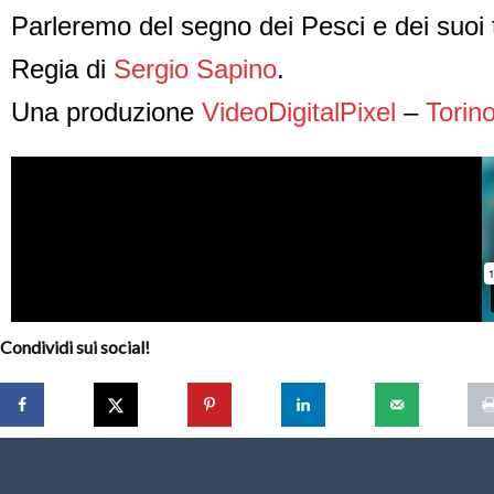
Parleremo del segno dei Pesci e dei suoi t
Regia di
Sergio Sapino
.
Una produzione
VideoDigitalPixel
–
Torin
Condividi sui social!