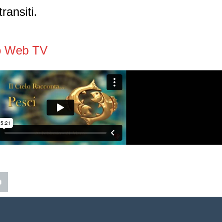
ransiti.
o Web TV